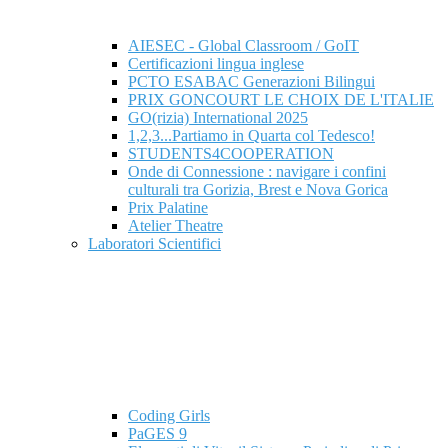
AIESEC - Global Classroom / GoIT
Certificazioni lingua inglese
PCTO ESABAC Generazioni Bilingui
PRIX GONCOURT LE CHOIX DE L'ITALIE
GO(rizia) International 2025
1,2,3...Partiamo in Quarta col Tedesco!
STUDENTS4COOPERATION
Onde di Connessione : navigare i confini
culturali tra Gorizia, Brest e Nova Gorica
Prix Palatine
Atelier Theatre
Laboratori Scientifici
Coding Girls
PaGES 9