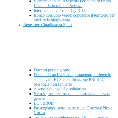
Elementi di Vita: il Sistema Periodico di Primo
Levi tra Letteratura e Scienza
International Cosmic Day ICD
Isonzo corridoio verde: conoscere il territorio per
tutelare la biodiversità
Benessere Cittadinanza Sport
Docenti per un giorno
Da soli si cambia il comportamento, insieme lo
stile di vita: BLS e certificazione PBLS-D
personale non sanitario
A scuola di legalità e solidarietà
Né rosa, né azzurro: uniti contro la violenza di
genere
LC StartUp
Passeggiando senza barriere tra Gorizia e Nova
Gorica
Turismo sostenibilemontano:"Antichi mestieri