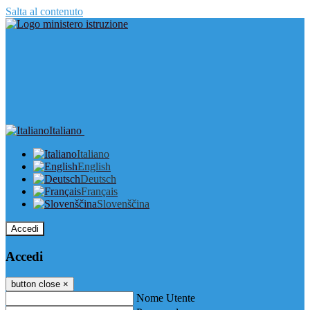
Salta al contenuto
Italiano
Italiano
English
Deutsch
Français
Slovenščina
Accedi
Accedi
button close
×
Nome Utente