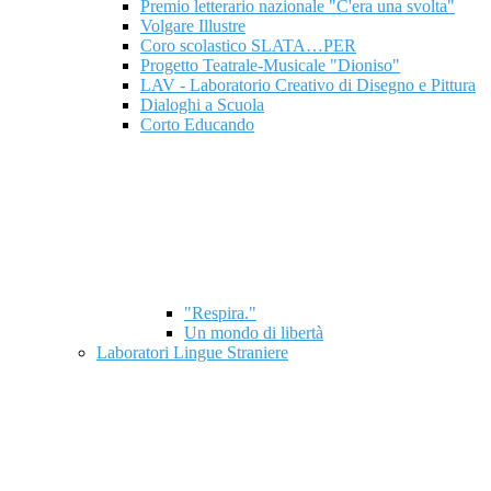
Premio letterario nazionale "C'era una svolta"
Volgare Illustre
Coro scolastico SLATA…PER
Progetto Teatrale-Musicale "Dioniso"
LAV - Laboratorio Creativo di Disegno e Pittura
Dialoghi a Scuola
Corto Educando
"Respira."
Un mondo di libertà
Laboratori Lingue Straniere