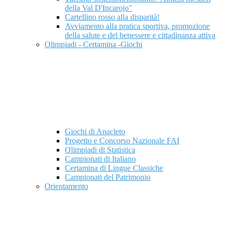
della Val D'Incarojo"
Cartellino rosso alla disparità!
Avviamento alla pratica sportiva, promozione
della salute e del benessere e cittadinanza attiva
Olimpiadi - Certamina -Giochi
Giochi di Anacleto
Progetto e Concorso Nazionale FAI
Olimpiadi di Statistica
Campionati di Italiano
Certamina di Lingue Classiche
Campionati del Patrimonio
Orientamento