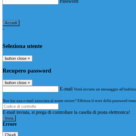
Password
Password dimenticata?
-
Entra con SPID
Entra con CIE
Seleziona utente
button close
×
Recupero password
button close
×
E-mail
Verrà inviato un messaggio all'indirizz
Non hai una e-mail associata al nome utente? Effettua il reset della password tram
E-mail inviata, si prega di controllare la casella di posta elettronica!
Errore
Chiudi