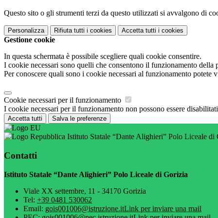
Questo sito o gli strumenti terzi da questo utilizzati si avvalgono di coo
Personalizza
Rifiuta tutti
i cookies
Accetta tutti
i cookies
Gestione cookie
In questa schermata è possibile scegliere quali cookie consentire.
I cookie necessari sono quelli che consentono il funzionamento della pi
Per conoscere quali sono i cookie necessari al funzionamento potete v
Cookie necessari per il funzionamento
I cookie necessari per il funzionamento non possono essere disabilitati.
Accetta tutti
Salva le preferenze
Istituto Statale “Dante Alighieri” Polo Liceale di
Contatti
Istituto Statale “Dante Alighieri” Polo Liceale di Gorizia
Viale XX settembre, 11 - 34170 Gorizia
Tel:
+39 0481 530062
Email:
gois001006@istruzione.it
Link per inviare una mail
PEC:
gois001006@pec.istruzione.it
Link per inviare una mail