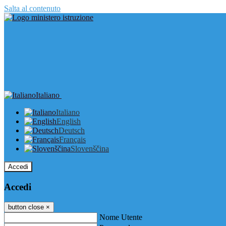
Salta al contenuto
Italiano
Italiano
English
Deutsch
Français
Slovenščina
Accedi
Accedi
button close
×
Nome Utente