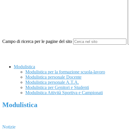
Campo di ricerca per le pagine del sito
Modulistica
Modulistica per la formazione scuola-lavoro
Modulistica personale Docente
Modulistica personale A.T.A.
Modulistica per Genitori e Studenti
Modulistica Attività Sportiva e Campionati
Modulistica
Notizie