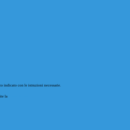
o indicato con le istruzioni necessarie.
ite la
Login Spaggiari