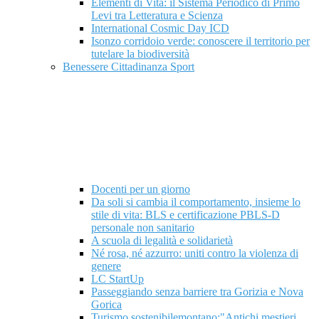
Elementi di Vita: il Sistema Periodico di Primo
Levi tra Letteratura e Scienza
International Cosmic Day ICD
Isonzo corridoio verde: conoscere il territorio per
tutelare la biodiversità
Benessere Cittadinanza Sport
Docenti per un giorno
Da soli si cambia il comportamento, insieme lo
stile di vita: BLS e certificazione PBLS-D
personale non sanitario
A scuola di legalità e solidarietà
Né rosa, né azzurro: uniti contro la violenza di
genere
LC StartUp
Passeggiando senza barriere tra Gorizia e Nova
Gorica
Turismo sostenibilemontano:"Antichi mestieri