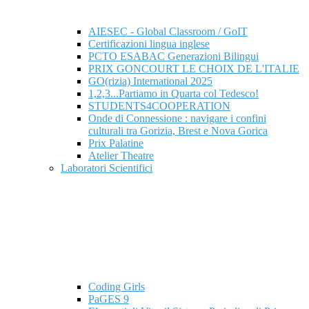
AIESEC - Global Classroom / GoIT
Certificazioni lingua inglese
PCTO ESABAC Generazioni Bilingui
PRIX GONCOURT LE CHOIX DE L'ITALIE
GO(rizia) International 2025
1,2,3...Partiamo in Quarta col Tedesco!
STUDENTS4COOPERATION
Onde di Connessione : navigare i confini
culturali tra Gorizia, Brest e Nova Gorica
Prix Palatine
Atelier Theatre
Laboratori Scientifici
Coding Girls
PaGES 9