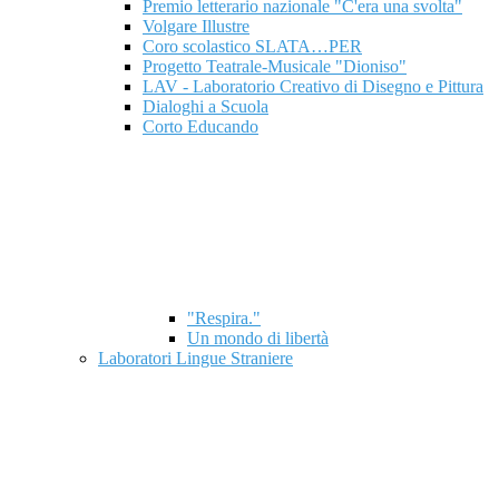
Premio letterario nazionale "C'era una svolta"
Volgare Illustre
Coro scolastico SLATA…PER
Progetto Teatrale-Musicale "Dioniso"
LAV - Laboratorio Creativo di Disegno e Pittura
Dialoghi a Scuola
Corto Educando
"Respira."
Un mondo di libertà
Laboratori Lingue Straniere