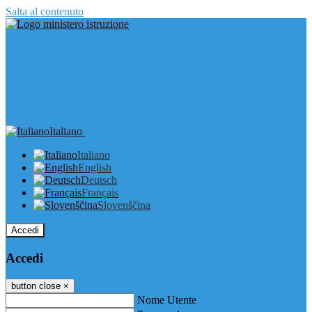
Salta al contenuto
Italiano
Italiano
English
Deutsch
Français
Slovenščina
Accedi
Accedi
button close
×
Nome Utente