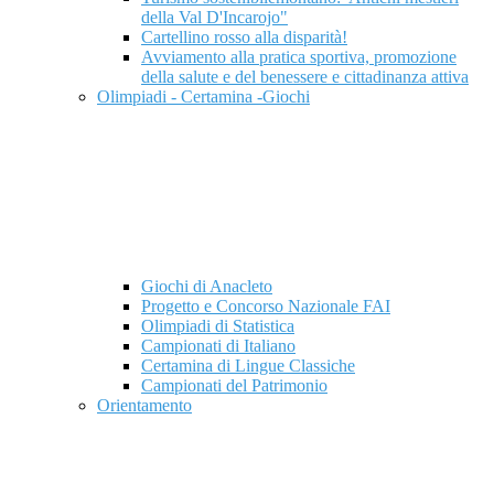
della Val D'Incarojo"
Cartellino rosso alla disparità!
Avviamento alla pratica sportiva, promozione
della salute e del benessere e cittadinanza attiva
Olimpiadi - Certamina -Giochi
Giochi di Anacleto
Progetto e Concorso Nazionale FAI
Olimpiadi di Statistica
Campionati di Italiano
Certamina di Lingue Classiche
Campionati del Patrimonio
Orientamento