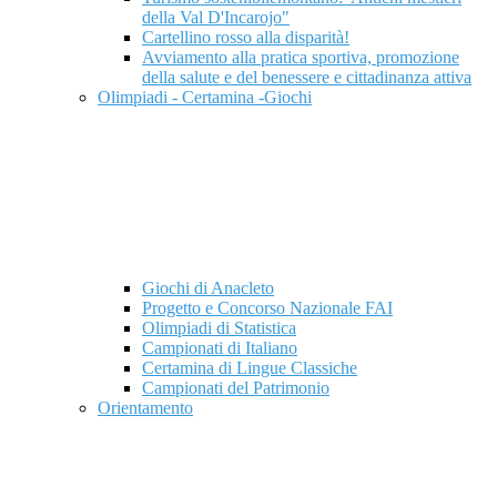
della Val D'Incarojo"
Cartellino rosso alla disparità!
Avviamento alla pratica sportiva, promozione
della salute e del benessere e cittadinanza attiva
Olimpiadi - Certamina -Giochi
Giochi di Anacleto
Progetto e Concorso Nazionale FAI
Olimpiadi di Statistica
Campionati di Italiano
Certamina di Lingue Classiche
Campionati del Patrimonio
Orientamento