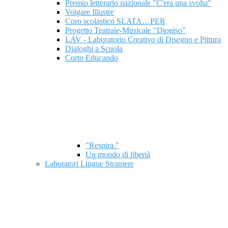
Premio letterario nazionale "C'era una svolta"
Volgare Illustre
Coro scolastico SLATA…PER
Progetto Teatrale-Musicale "Dioniso"
LAV - Laboratorio Creativo di Disegno e Pittura
Dialoghi a Scuola
Corto Educando
"Respira."
Un mondo di libertà
Laboratori Lingue Straniere