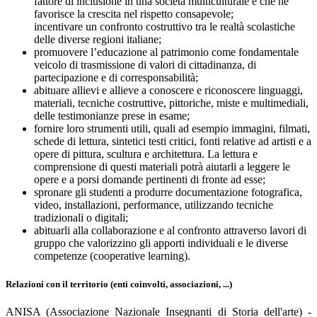
fattore di inclusione in una società multiculturale e che ne
favorisce la crescita nel rispetto consapevole;
incentivare un confronto costruttivo tra le realtà scolastiche
delle diverse regioni italiane;
promuovere l’educazione al patrimonio come fondamentale
veicolo di trasmissione di valori di cittadinanza, di
partecipazione e di corresponsabilità;
abituare allievi e allieve a conoscere e riconoscere linguaggi,
materiali, tecniche costruttive, pittoriche, miste e multimediali,
delle testimonianze prese in esame;
fornire loro strumenti utili, quali ad esempio immagini, filmati,
schede di lettura, sintetici testi critici, fonti relative ad artisti e a
opere di pittura, scultura e architettura. La lettura e
comprensione di questi materiali potrà aiutarli a leggere le
opere e a porsi domande pertinenti di fronte ad esse;
spronare gli studenti a produrre documentazione fotografica,
video, installazioni, performance, utilizzando tecniche
tradizionali o digitali;
abituarli alla collaborazione e al confronto attraverso lavori di
gruppo che valorizzino gli apporti individuali e le diverse
competenze (cooperative learning).
Relazioni con il territorio (enti coinvolti, associazioni, ...)
ANISA (Associazione Nazionale Insegnanti di Storia dell'arte) -