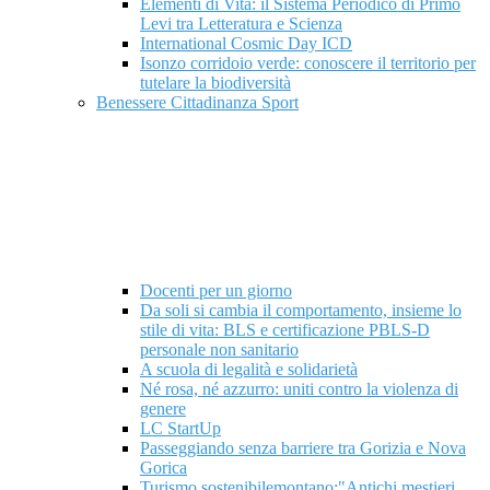
Elementi di Vita: il Sistema Periodico di Primo
Levi tra Letteratura e Scienza
International Cosmic Day ICD
Isonzo corridoio verde: conoscere il territorio per
tutelare la biodiversità
Benessere Cittadinanza Sport
Docenti per un giorno
Da soli si cambia il comportamento, insieme lo
stile di vita: BLS e certificazione PBLS-D
personale non sanitario
A scuola di legalità e solidarietà
Né rosa, né azzurro: uniti contro la violenza di
genere
LC StartUp
Passeggiando senza barriere tra Gorizia e Nova
Gorica
Turismo sostenibilemontano:"Antichi mestieri