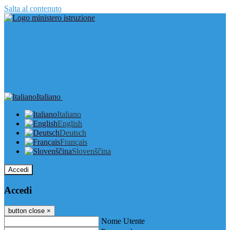
Salta al contenuto
Italiano
Italiano
English
Deutsch
Français
Slovenščina
Accedi
Accedi
button close
×
Nome Utente