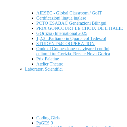
AIESEC - Global Classroom / GoIT
Certificazioni lingua inglese
PCTO ESABAC Generazioni Bilingui
PRIX GONCOURT LE CHOIX DE L'ITALIE
GO(rizia) International 2025
1,2,3...Partiamo in Quarta col Tedesco!
STUDENTS4COOPERATION
Onde di Connessione : navigare i confini
culturali tra Gorizia, Brest e Nova Gorica
Prix Palatine
Atelier Theatre
Laboratori Scientifici
Coding Girls
PaGES 9