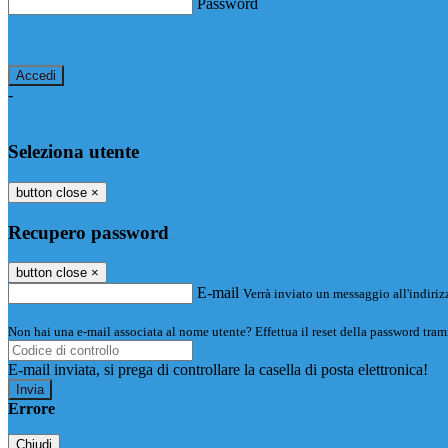
Password
Password dimenticata?
-
Entra con SPID
Entra con CIE
Seleziona utente
button close
×
Recupero password
button close
×
E-mail
Verrà inviato un messaggio all'indirizz
Non hai una e-mail associata al nome utente? Effettua il reset della password tram
E-mail inviata, si prega di controllare la casella di posta elettronica!
Errore
Chiudi