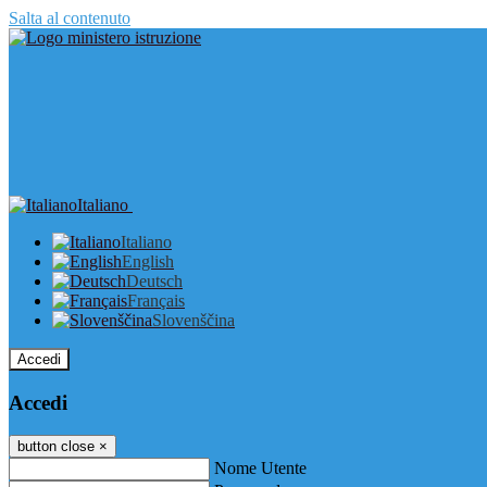
Salta al contenuto
Italiano
Italiano
English
Deutsch
Français
Slovenščina
Accedi
Accedi
button close
×
Nome Utente