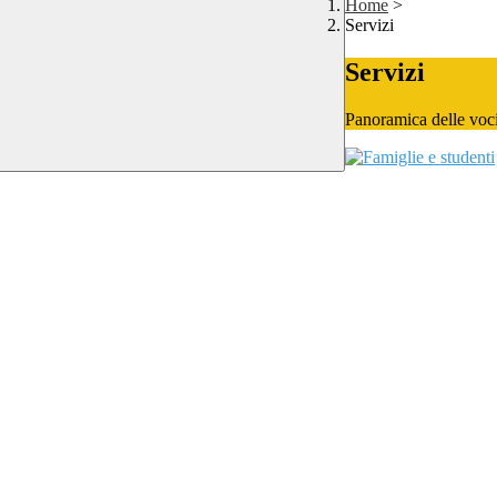
Home
>
Servizi
Servizi
Panoramica delle voc