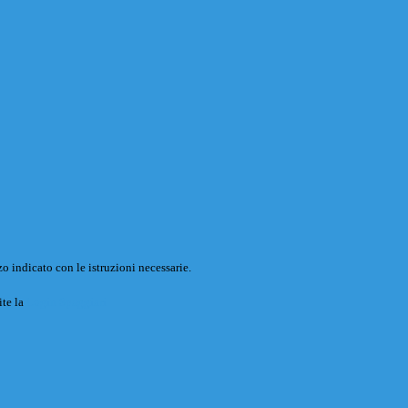
o indicato con le istruzioni necessarie.
ite la
Login Spaggiari