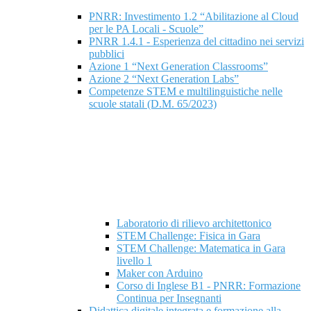
PNRR: Investimento 1.2 “Abilitazione al Cloud
per le PA Locali - Scuole”
PNRR 1.4.1 - Esperienza del cittadino nei servizi
pubblici
Azione 1 “Next Generation Classrooms”
Azione 2 “Next Generation Labs”
Competenze STEM e multilinguistiche nelle
scuole statali (D.M. 65/2023)
Laboratorio di rilievo architettonico
STEM Challenge: Fisica in Gara
STEM Challenge: Matematica in Gara
livello 1
Maker con Arduino
Corso di Inglese B1 - PNRR: Formazione
Continua per Insegnanti
Didattica digitale integrata e formazione alla