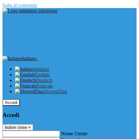
Salta al contenuto
Italiano
Italiano
English
Deutsch
Français
Slovenščina
Accedi
Accedi
button close
×
Nome Utente