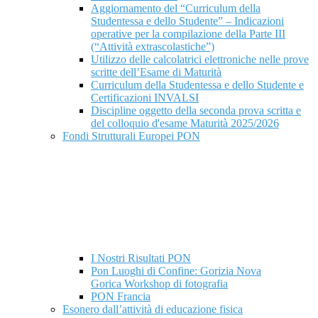
Aggiornamento del “Curriculum della
Studentessa e dello Studente” – Indicazioni
operative per la compilazione della Parte III
(“Attività extrascolastiche”)
Utilizzo delle calcolatrici elettroniche nelle prove
scritte dell’Esame di Maturità
Curriculum della Studentessa e dello Studente e
Certificazioni INVALSI
Discipline oggetto della seconda prova scritta e
del colloquio d'esame Maturità 2025/2026
Fondi Strutturali Europei PON
I Nostri Risultati PON
Pon Luoghi di Confine: Gorizia Nova
Gorica Workshop di fotografia
PON Francia
Esonero dall’attività di educazione fisica