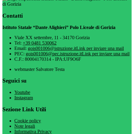
di Gorizia
Contatti
Istituto Statale “Dante Alighieri” Polo Liceale di Gorizia
Viale XX settembre, 11 - 34170 Gorizia
Tel:
+39 0481 530062
Email:
gois001006@istruzione.it
Link per inviare una mail
PEC:
gois001006@pec.istruzione.it
Link per inviare una mail
C.F.: 80004170314 - IPA:UF9O6F
webmaster Salvatore Testa
Seguici su
Youtube
Instagram
Sezione Link Utili
Cookie policy
Note legali
Informativa Privacy