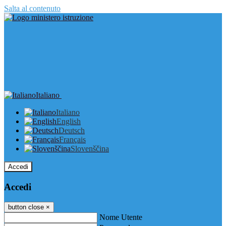
Salta al contenuto
Italiano
Italiano
English
Deutsch
Français
Slovenščina
Accedi
Accedi
button close
×
Nome Utente