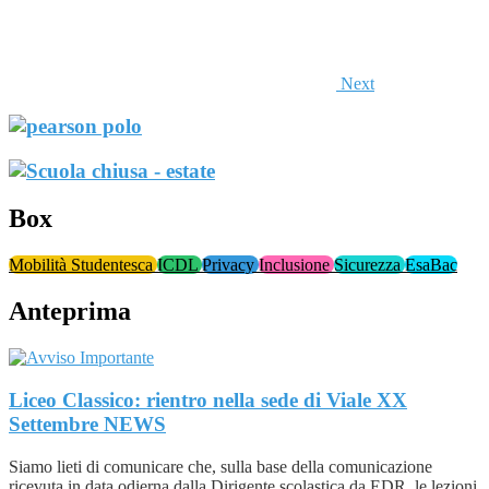
Next
Box
Mobilità Studentesca
ICDL
Privacy
Inclusione
Sicurezza
EsaBac
Anteprima
Liceo Classico: rientro nella sede di Viale XX
Settembre
NEWS
Siamo lieti di comunicare che, sulla base della comunicazione
ricevuta in data odierna dalla Dirigente scolastica da EDR, le lezioni