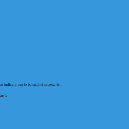
o indicato con le istruzioni necessarie.
ite la
Login Spaggiari