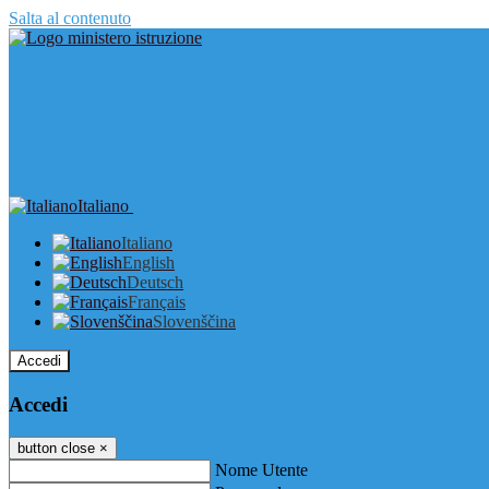
Salta al contenuto
Italiano
Italiano
English
Deutsch
Français
Slovenščina
Accedi
Accedi
button close
×
Nome Utente