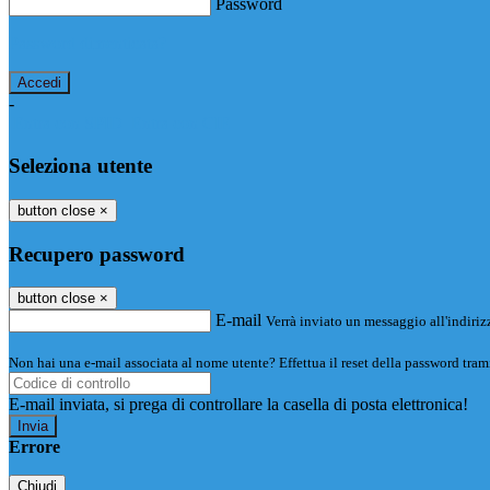
Password
Password dimenticata?
-
Entra con SPID
Entra con CIE
Seleziona utente
button close
×
Recupero password
button close
×
E-mail
Verrà inviato un messaggio all'indirizz
Non hai una e-mail associata al nome utente? Effettua il reset della password tram
E-mail inviata, si prega di controllare la casella di posta elettronica!
Errore
Chiudi