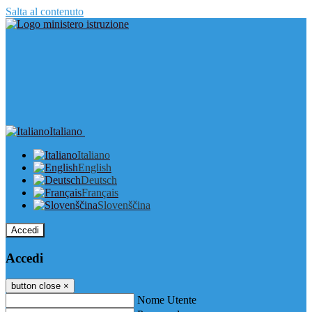
Salta al contenuto
Italiano
Italiano
English
Deutsch
Français
Slovenščina
Accedi
Accedi
button close
×
Nome Utente