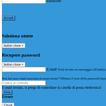
Password
Password dimenticata?
-
Entra con SPID
Entra con CIE
Seleziona utente
button close
×
Recupero password
button close
×
E-mail
Verrà inviato un messaggio all'indirizz
Non hai una e-mail associata al nome utente? Effettua il reset della password tram
E-mail inviata, si prega di controllare la casella di posta elettronica!
Errore
Chiudi