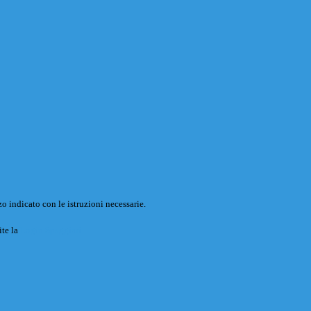
o indicato con le istruzioni necessarie.
ite la
Login Spaggiari