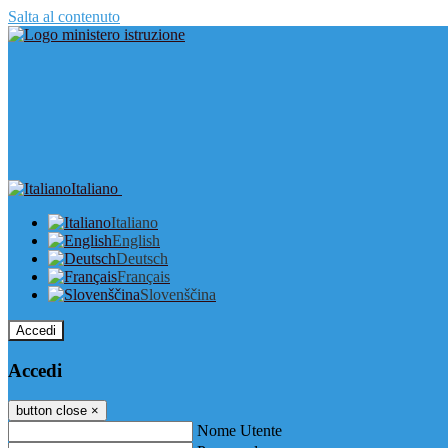
Salta al contenuto
Italiano
Italiano
English
Deutsch
Français
Slovenščina
Accedi
Accedi
button close
×
Nome Utente