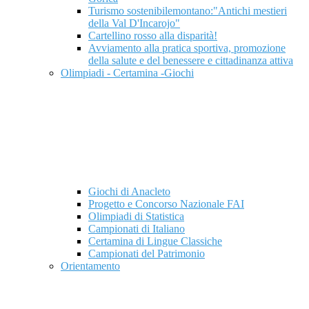
Turismo sostenibilemontano:"Antichi mestieri
della Val D'Incarojo"
Cartellino rosso alla disparità!
Avviamento alla pratica sportiva, promozione
della salute e del benessere e cittadinanza attiva
Olimpiadi - Certamina -Giochi
Giochi di Anacleto
Progetto e Concorso Nazionale FAI
Olimpiadi di Statistica
Campionati di Italiano
Certamina di Lingue Classiche
Campionati del Patrimonio
Orientamento