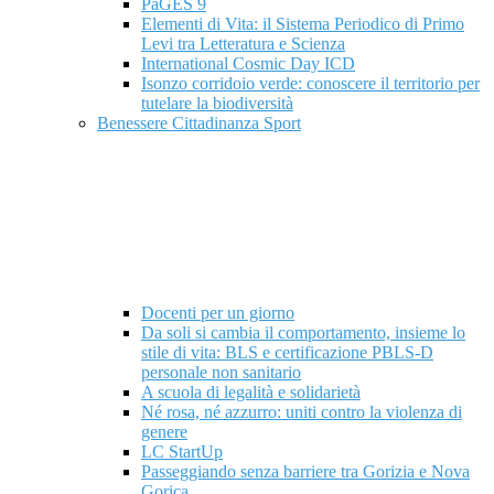
PaGES 9
Elementi di Vita: il Sistema Periodico di Primo
Levi tra Letteratura e Scienza
International Cosmic Day ICD
Isonzo corridoio verde: conoscere il territorio per
tutelare la biodiversità
Benessere Cittadinanza Sport
Docenti per un giorno
Da soli si cambia il comportamento, insieme lo
stile di vita: BLS e certificazione PBLS-D
personale non sanitario
A scuola di legalità e solidarietà
Né rosa, né azzurro: uniti contro la violenza di
genere
LC StartUp
Passeggiando senza barriere tra Gorizia e Nova
Gorica