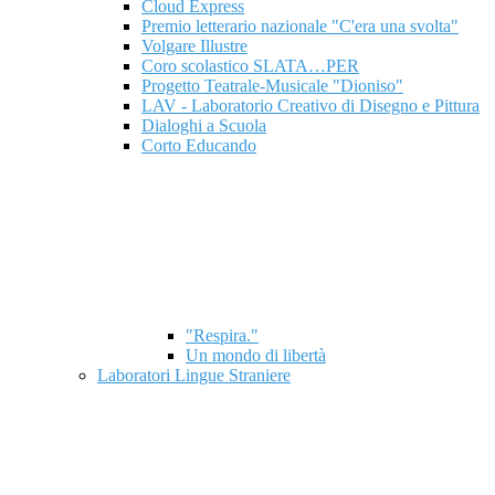
Cloud Express
Premio letterario nazionale "C'era una svolta"
Volgare Illustre
Coro scolastico SLATA…PER
Progetto Teatrale-Musicale "Dioniso"
LAV - Laboratorio Creativo di Disegno e Pittura
Dialoghi a Scuola
Corto Educando
"Respira."
Un mondo di libertà
Laboratori Lingue Straniere