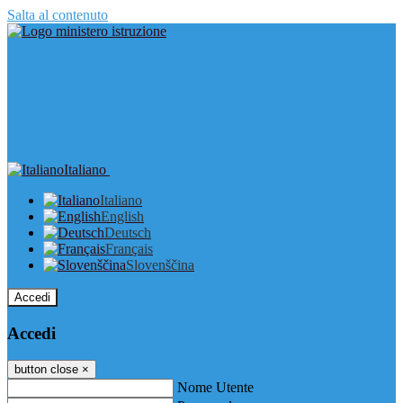
Salta al contenuto
Italiano
Italiano
English
Deutsch
Français
Slovenščina
Accedi
Accedi
button close
×
Nome Utente