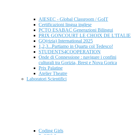
AIESEC - Global Classroom / GoIT
Certificazioni lingua inglese
PCTO ESABAC Generazioni Bilingui
PRIX GONCOURT LE CHOIX DE L'ITALIE
GO(rizia) International 2025
1,2,3...Partiamo in Quarta col Tedesco!
STUDENTS4COOPERATION
Onde di Connessione : navigare i confini
culturali tra Gorizia, Brest e Nova Gorica
Prix Palatine
Atelier Theatre
Laboratori Scientifici
Coding Girls