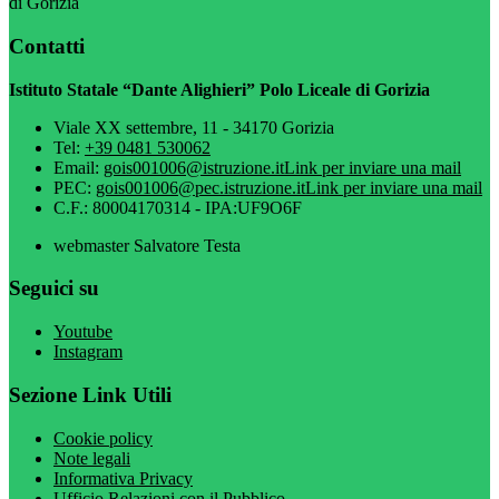
di Gorizia
Contatti
Istituto Statale “Dante Alighieri” Polo Liceale di Gorizia
Viale XX settembre, 11 - 34170 Gorizia
Tel:
+39 0481 530062
Email:
gois001006@istruzione.it
Link per inviare una mail
PEC:
gois001006@pec.istruzione.it
Link per inviare una mail
C.F.: 80004170314 - IPA:UF9O6F
webmaster Salvatore Testa
Seguici su
Youtube
Instagram
Sezione Link Utili
Cookie policy
Note legali
Informativa Privacy
Ufficio Relazioni con il Pubblico