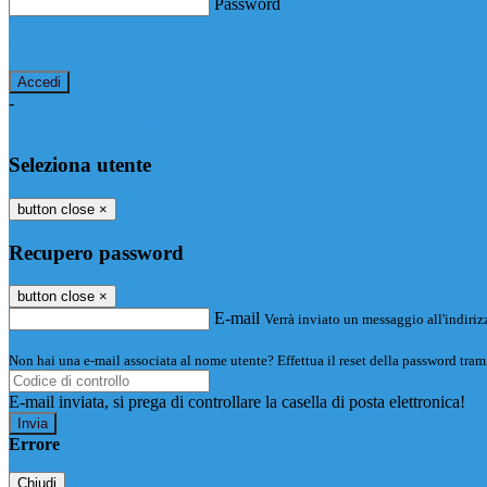
Password
Password dimenticata?
-
Entra con SPID
Entra con CIE
Seleziona utente
button close
×
Recupero password
button close
×
E-mail
Verrà inviato un messaggio all'indirizz
Non hai una e-mail associata al nome utente? Effettua il reset della password tram
E-mail inviata, si prega di controllare la casella di posta elettronica!
Errore
Chiudi