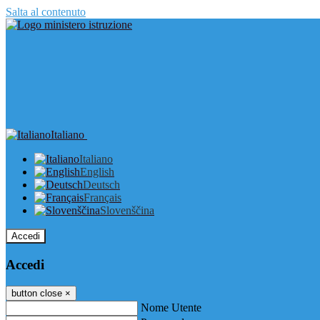
Salta al contenuto
Italiano
Italiano
English
Deutsch
Français
Slovenščina
Accedi
Accedi
button close
×
Nome Utente