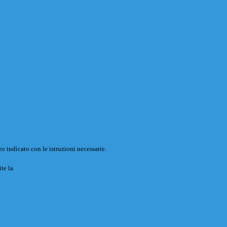
o indicato con le istruzioni necessarie.
ite la
Login Spaggiari