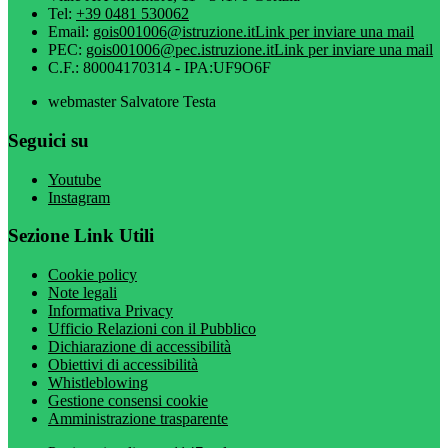
Tel:
+39 0481 530062
Email:
gois001006@istruzione.it
Link per inviare una mail
PEC:
gois001006@pec.istruzione.it
Link per inviare una mail
C.F.: 80004170314 - IPA:UF9O6F
webmaster Salvatore Testa
Seguici su
Youtube
Instagram
Sezione Link Utili
Cookie policy
Note legali
Informativa Privacy
Ufficio Relazioni con il Pubblico
Dichiarazione di accessibilità
Obiettivi di accessibilità
Whistleblowing
Gestione consensi cookie
Amministrazione trasparente