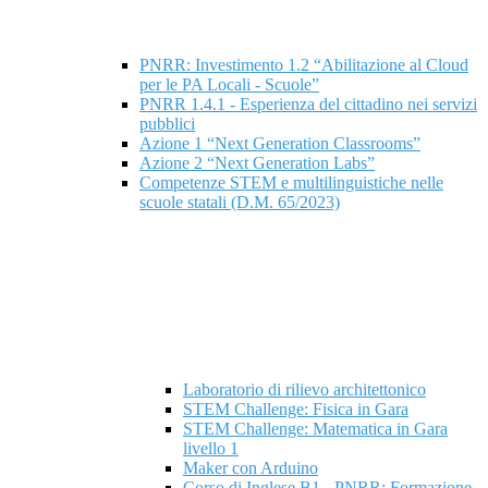
PNRR: Investimento 1.2 “Abilitazione al Cloud
per le PA Locali - Scuole”
PNRR 1.4.1 - Esperienza del cittadino nei servizi
pubblici
Azione 1 “Next Generation Classrooms”
Azione 2 “Next Generation Labs”
Competenze STEM e multilinguistiche nelle
scuole statali (D.M. 65/2023)
Laboratorio di rilievo architettonico
STEM Challenge: Fisica in Gara
STEM Challenge: Matematica in Gara
livello 1
Maker con Arduino
Corso di Inglese B1 - PNRR: Formazione