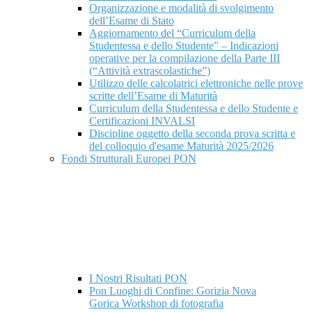
Organizzazione e modalità di svolgimento
dell’Esame di Stato
Aggiornamento del “Curriculum della
Studentessa e dello Studente” – Indicazioni
operative per la compilazione della Parte III
(“Attività extrascolastiche”)
Utilizzo delle calcolatrici elettroniche nelle prove
scritte dell’Esame di Maturità
Curriculum della Studentessa e dello Studente e
Certificazioni INVALSI
Discipline oggetto della seconda prova scritta e
del colloquio d'esame Maturità 2025/2026
Fondi Strutturali Europei PON
I Nostri Risultati PON
Pon Luoghi di Confine: Gorizia Nova
Gorica Workshop di fotografia