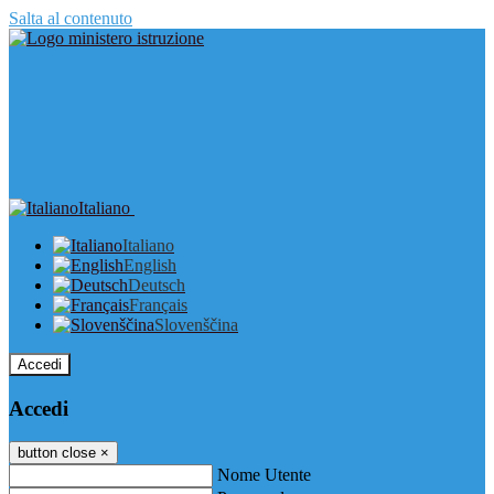
Salta al contenuto
Italiano
Italiano
English
Deutsch
Français
Slovenščina
Accedi
Accedi
button close
×
Nome Utente