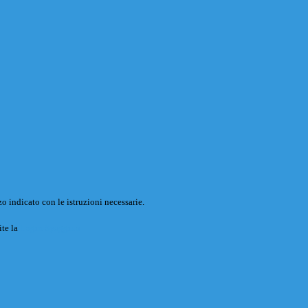
o indicato con le istruzioni necessarie.
ite la
Login Spaggiari