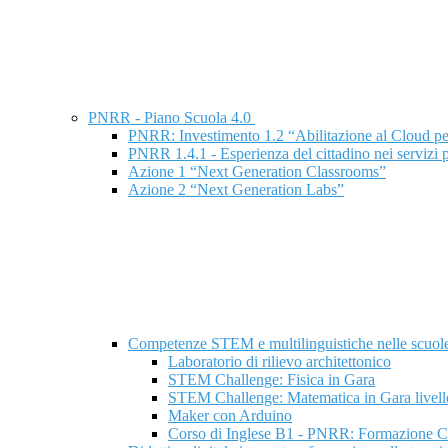
PNRR - Piano Scuola 4.0
PNRR: Investimento 1.2 “Abilitazione al Cloud pe
PNRR 1.4.1 - Esperienza del cittadino nei servizi 
Azione 1 “Next Generation Classrooms”
Azione 2 “Next Generation Labs”
Competenze STEM e multilinguistiche nelle scuole
Laboratorio di rilievo architettonico
STEM Challenge: Fisica in Gara
STEM Challenge: Matematica in Gara livell
Maker con Arduino
Corso di Inglese B1 - PNRR: Formazione Co