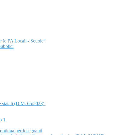
r le PA Locali - Scuole”
pubblici
 statali (D.M. 65/2023)
o 1
ntinua per Insegnanti