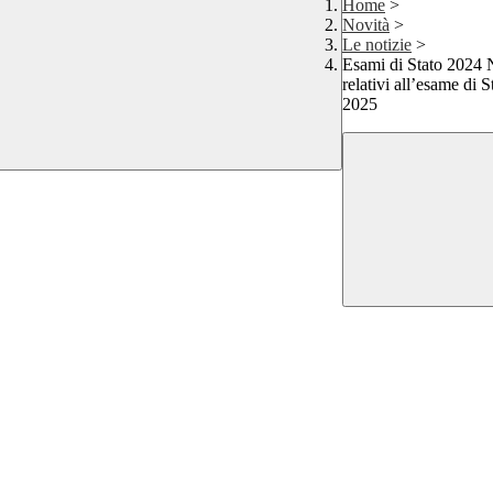
Home
>
Novità
>
Le notizie
>
Esami di Stato 2024 N
relativi all’esame di 
2025