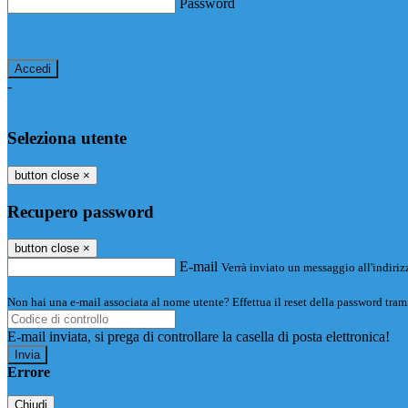
Password
Password dimenticata?
-
Entra con SPID
Entra con CIE
Seleziona utente
button close
×
Recupero password
button close
×
E-mail
Verrà inviato un messaggio all'indirizz
Non hai una e-mail associata al nome utente? Effettua il reset della password tram
E-mail inviata, si prega di controllare la casella di posta elettronica!
Errore
Chiudi