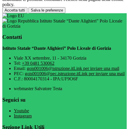
policy.
Accetta tutti
Salva le preferenze
Istituto Statale “Dante Alighieri” Polo Liceale
di Gorizia
Contatti
Istituto Statale “Dante Alighieri” Polo Liceale di Gorizia
Viale XX settembre, 11 - 34170 Gorizia
Tel:
+39 0481 530062
Email:
gois001006@istruzione.it
Link per inviare una mail
PEC:
gois001006@pec.istruzione.it
Link per inviare una mail
C.F.: 80004170314 - IPA:UF9O6F
webmaster Salvatore Testa
Seguici su
Youtube
Instagram
Sezione Link Utili