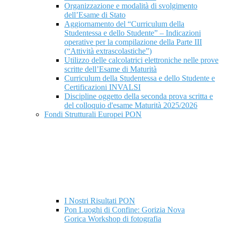
Organizzazione e modalità di svolgimento
dell’Esame di Stato
Aggiornamento del “Curriculum della
Studentessa e dello Studente” – Indicazioni
operative per la compilazione della Parte III
(“Attività extrascolastiche”)
Utilizzo delle calcolatrici elettroniche nelle prove
scritte dell’Esame di Maturità
Curriculum della Studentessa e dello Studente e
Certificazioni INVALSI
Discipline oggetto della seconda prova scritta e
del colloquio d'esame Maturità 2025/2026
Fondi Strutturali Europei PON
I Nostri Risultati PON
Pon Luoghi di Confine: Gorizia Nova
Gorica Workshop di fotografia