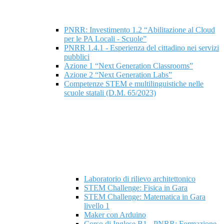
PNRR: Investimento 1.2 “Abilitazione al Cloud
per le PA Locali - Scuole”
PNRR 1.4.1 - Esperienza del cittadino nei servizi
pubblici
Azione 1 “Next Generation Classrooms”
Azione 2 “Next Generation Labs”
Competenze STEM e multilinguistiche nelle
scuole statali (D.M. 65/2023)
Laboratorio di rilievo architettonico
STEM Challenge: Fisica in Gara
STEM Challenge: Matematica in Gara
livello 1
Maker con Arduino
Corso di Inglese B1 - PNRR: Formazione