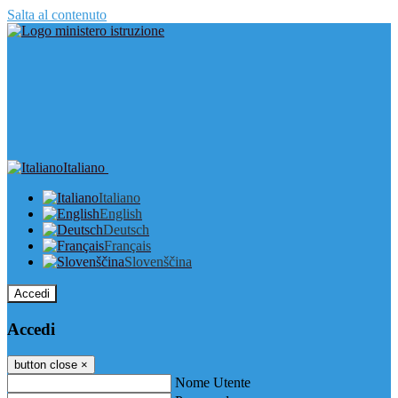
Salta al contenuto
Italiano
Italiano
English
Deutsch
Français
Slovenščina
Accedi
Accedi
button close
×
Nome Utente