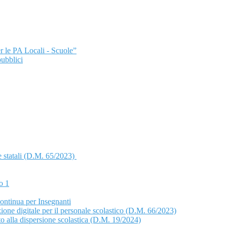
r le PA Locali - Scuole”
pubblici
 statali (D.M. 65/2023)
o 1
ntinua per Insegnanti
izione digitale per il personale scolastico (D.M. 66/2023)
to alla dispersione scolastica (D.M. 19/2024)