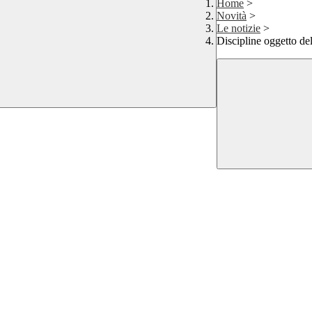
Home
>
Novità
>
Le notizie
>
Discipline oggetto de