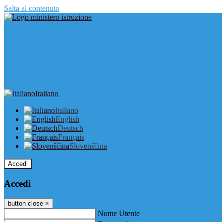
Salta al contenuto
Italiano
Italiano
English
Deutsch
Français
Slovenščina
Accedi
Accedi
button close
×
Nome Utente