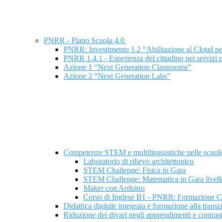
PNRR - Piano Scuola 4.0
PNRR: Investimento 1.2 “Abilitazione al Cloud pe
PNRR 1.4.1 - Esperienza del cittadino nei servizi 
Azione 1 “Next Generation Classrooms”
Azione 2 “Next Generation Labs”
Competenze STEM e multilinguistiche nelle scuole
Laboratorio di rilievo architettonico
STEM Challenge: Fisica in Gara
STEM Challenge: Matematica in Gara livell
Maker con Arduino
Corso di Inglese B1 - PNRR: Formazione Co
Didattica digitale integrata e formazione alla trans
Riduzione dei divari negli apprendimenti e contras