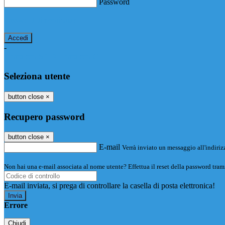
Password
Password dimenticata?
-
Entra con SPID
Entra con CIE
Seleziona utente
button close
×
Recupero password
button close
×
E-mail
Verrà inviato un messaggio all'indirizz
Non hai una e-mail associata al nome utente? Effettua il reset della password tram
E-mail inviata, si prega di controllare la casella di posta elettronica!
Errore
Chiudi