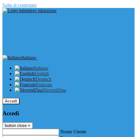
Salta al contenuto
Italiano
Italiano
English
Deutsch
Français
Slovenščina
Accedi
Accedi
button close
×
Nome Utente