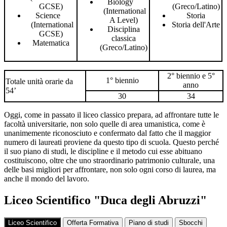
Biology
GCSE)
(Greco/Latino)
(International
Science
Storia
A Level)
(International
Storia dell'Arte
Disciplina
GCSE)
classica
Matematica
(Greco/Latino)
2° biennio e 5°
1° biennio
Totale unità orarie da
anno
54’
30
34
Oggi, come in passato il liceo classico prepara, ad affrontare tutte le
facoltà universitarie, non solo quelle di area umanistica, come è
unanimemente riconosciuto e confermato dal fatto che il maggior
numero di laureati proviene da questo tipo di scuola. Questo perché
il suo piano di studi, le discipline e il metodo cui esse abituano
costituiscono, oltre che uno straordinario patrimonio culturale, una
delle basi migliori per affrontare, non solo ogni corso di laurea, ma
anche il mondo del lavoro.
Liceo Scientifico "Duca degli Abruzzi"
Liceo Scientifico
Offerta Formativa
Piano di studi
Sbocchi