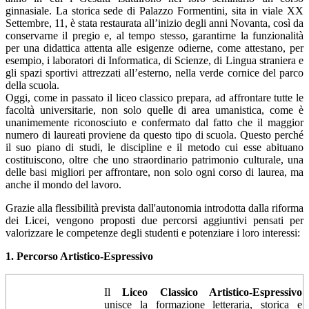
ginnasiale. La storica sede di Palazzo Formentini, sita in viale XX
Settembre, 11, è stata restaurata all’inizio degli anni Novanta, così da
conservarne il pregio e, al tempo stesso, garantirne la funzionalità
per una didattica attenta alle esigenze odierne, come attestano, per
esempio, i laboratori di Informatica, di Scienze, di Lingua straniera e
gli spazi sportivi attrezzati all’esterno, nella verde cornice del parco
della scuola.
Oggi, come in passato il liceo classico prepara, ad affrontare tutte le
facoltà universitarie, non solo quelle di area umanistica, come è
unanimemente riconosciuto e confermato dal fatto che il maggior
numero di laureati proviene da questo tipo di scuola. Questo perché
il suo piano di studi, le discipline e il metodo cui esse abituano
costituiscono, oltre che uno straordinario patrimonio culturale, una
delle basi migliori per affrontare, non solo ogni corso di laurea, ma
anche il mondo del lavoro.
Grazie alla flessibilità prevista dall'autonomia introdotta dalla riforma
dei Licei, vengono proposti due percorsi aggiuntivi pensati per
valorizzare le competenze degli studenti e potenziare i loro interessi:
1. Percorso Artistico-Espressivo
Il
Liceo Classico Artistico-Espressivo
unisce la formazione letteraria, storica e