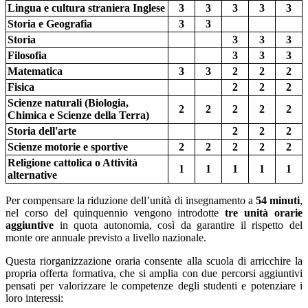
Lingua e cultura straniera Inglese
3
3
3
3
3
Storia e Geografia
3
3
Storia
3
3
3
Filosofia
3
3
3
Matematica
3
3
2
2
2
Fisica
2
2
2
Scienze naturali (Biologia,
2
2
2
2
2
Chimica e Scienze della Terra)
Storia dell'arte
2
2
2
Scienze motorie e sportive
2
2
2
2
2
Religione cattolica o Attività
1
1
1
1
1
alternative
Per compensare la riduzione dell’unità di insegnamento a
54 minuti
,
nel corso del quinquennio vengono introdotte
tre unità orarie
aggiuntive
in quota autonomia, così da garantire il rispetto del
monte ore annuale previsto a livello nazionale.
Questa riorganizzazione oraria consente alla scuola di arricchire la
propria offerta formativa, che si amplia con due percorsi aggiuntivi
pensati per valorizzare le competenze degli studenti e potenziare i
loro interessi: