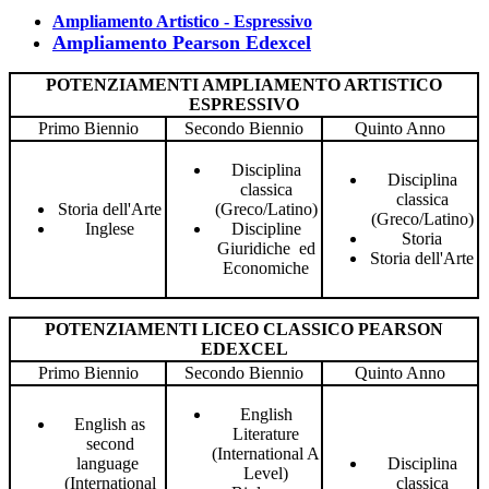
A
mpliamento Artistico - Espressivo
Ampliamento Pearson Edexcel
POTENZIAMENTI AMPLIAMENTO ARTISTICO
ESPRESSIVO
Primo Biennio
Secondo Biennio
Quinto Anno
Disciplina
Disciplina
classica
classica
Storia dell'Arte
(Greco/Latino)
(Greco/Latino)
Inglese
Discipline
Storia
Giuridiche ed
Storia dell'Arte
Economiche
POTENZIAMENTI LICEO CLASSICO
PEARSON
EDEXCEL
Primo Biennio
Secondo Biennio
Quinto Anno
English
English as
Literature
second
(International A
language
Disciplina
Level)
(International
classica