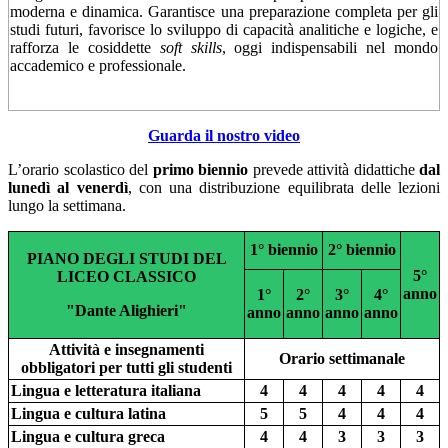
moderna e dinamica. Garantisce una preparazione completa per gli
studi futuri, favorisce lo sviluppo di capacità analitiche e logiche, e
rafforza le cosiddette
soft skills
, oggi indispensabili nel mondo
accademico e professionale.
Guarda il nostro video
L’orario scolastico del
primo biennio
prevede attività didattiche
dal
lunedì al venerdì
, con una distribuzione equilibrata delle lezioni
lungo la settimana.
1° biennio
2° biennio
PIANO DEGLI STUDI DEL
5°
LICEO CLASSICO
anno
1°
2°
3°
4°
"Dante Alighieri"
anno
anno
anno
anno
Attività e insegnamenti
Orario settimanale
obbligatori per tutti gli studenti
Lingua e letteratura italiana
4
4
4
4
4
Lingua e cultura latina
5
5
4
4
4
Lingua e cultura greca
4
4
3
3
3