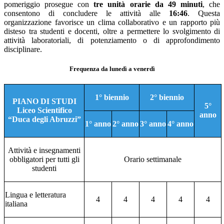
pomeriggio prosegue con
tre unità orarie da 49 minuti
, che
consentono di concludere le attività alle
16:46
. Questa
organizzazione favorisce un clima collaborativo e un rapporto più
disteso tra studenti e docenti, oltre a permettere lo svolgimento di
attività laboratoriali, di potenziamento o di approfondimento
disciplinare.
Frequenza da lunedì a venerdì
1° biennio
2° biennio
PIANO DI STUDI
5°
Liceo Scientifico
anno
“Duca degli Abruzzi”
1° anno
2° anno
3° anno
4° anno
Attività e insegnamenti
obbligatori per tutti gli
Orario settimanale
studenti
Lingua e letteratura
4
4
4
4
4
italiana