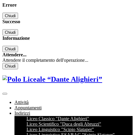
Errore
Chiudi
Successo
Chiudi
Informazione
Chiudi
Attendere...
Attendere il completamento dell'operazione...
Chiudi
Attività
Appuntamenti
Indirizzi
Liceo Classico "Dante Alighieri"
Liceo Scientifico "Duca degli Abruzzi"
Liceo Linguistico "Scipio Slataper"
Liceo Linguistico ESABAC "Scipio Slataper"