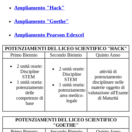
A
mpliamento "Hack"
A
mpliamento "Goethe"
Ampliamento Pearson Edexcel
POTENZIAMENTI DEL LICEO SCIENTIFICO "HACK"
Primo Biennio
Secondo Biennio
Quinto Anno
2 unità orarie:
2 unità orarie:
Discipline
attività di
Discipline
STEM
potenziamento
STEM
1 unità oraria:
disciplinare nelle
1 unità oraria:
potenziamento
materie oggetto di
potenziamento
delle
valutazione all'Esame
area medico-
competenze di
di Maturità
legale
base
POTENZIAMENTI DEL LICEO SCIENTIFICO
"GOETHE"
Primo Biennio
Secondo Biennio
Quinto Anno