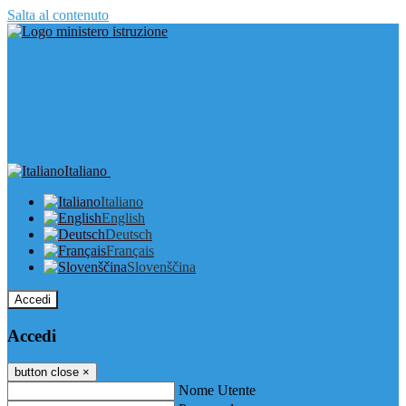
Salta al contenuto
Italiano
Italiano
English
Deutsch
Français
Slovenščina
Accedi
Accedi
button close
×
Nome Utente