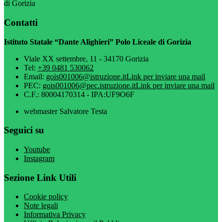
di Gorizia
Contatti
Istituto Statale “Dante Alighieri” Polo Liceale di Gorizia
Viale XX settembre, 11 - 34170 Gorizia
Tel:
+39 0481 530062
Email:
gois001006@istruzione.it
Link per inviare una mail
PEC:
gois001006@pec.istruzione.it
Link per inviare una mail
C.F.: 80004170314 - IPA:UF9O6F
webmaster Salvatore Testa
Seguici su
Youtube
Instagram
Sezione Link Utili
Cookie policy
Note legali
Informativa Privacy