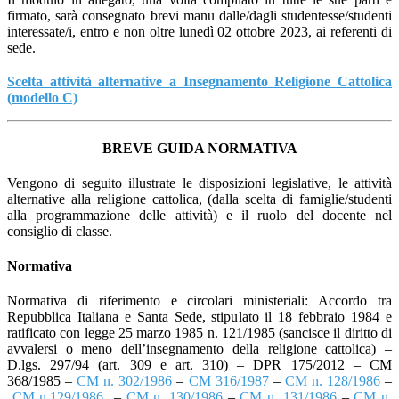
firmato, sarà consegnato brevi manu dalle/dagli studentesse/studenti
interessate/i, entro e non oltre lunedì 02 ottobre 2023, ai referenti di
sede.
Scelta attività alternative a Insegnamento Religione Cattolica
(modello C)
BREVE GUIDA NORMATIVA
Vengono di seguito illustrate le disposizioni legislative, le attività
alternative alla religione cattolica, (dalla scelta di famiglie/studenti
alla programmazione delle attività) e il ruolo del docente nel
consiglio di classe.
Normativa
Normativa di riferimento e circolari ministeriali: Accordo tra
Repubblica Italiana e Santa Sede, stipulato il 18 febbraio 1984 e
ratificato con legge 25 marzo 1985 n. 121/1985 (sancisce il diritto di
avvalersi o meno dell’insegnamento della religione cattolica) –
D.lgs. 297/94 (art. 309 e art. 310) – DPR 175/2012
–
CM
368/1985
–
CM n. 302/1986
–
CM 316/1987
–
CM n. 128/1986
–
CM n.129/1986
–
CM n. 130/1986
–
CM n. 131/1986
–
CM n.