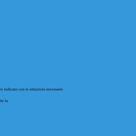
o indicato con le istruzioni necessarie.
ite la
Login Spaggiari