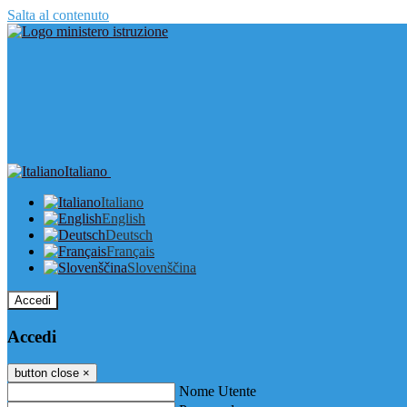
Salta al contenuto
Italiano
Italiano
English
Deutsch
Français
Slovenščina
Accedi
Accedi
button close
×
Nome Utente