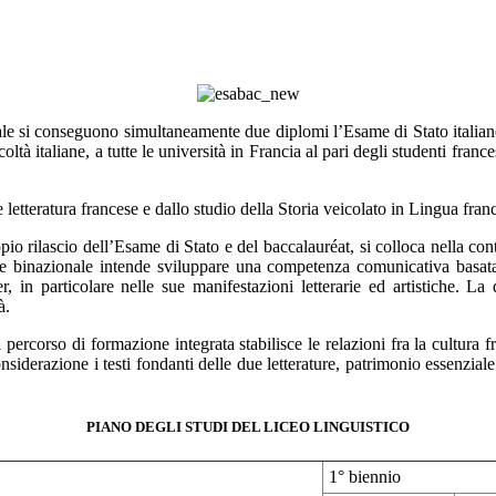
e si conseguono simultaneamente due diplomi l’Esame di Stato italiano 
coltà italiane, a tutte le università in Francia al pari degli studenti franc
letteratura francese e dallo studio della Storia veicolato in Lingua fran
pio rilascio dell’Esame di Stato e del baccalauréat, si colloca nella co
e binazionale intende sviluppare una competenza comunicativa basata sui
er, in particolare nelle sue manifestazioni letterarie ed artistiche. La
à.
ercorso di formazione integrata stabilisce le relazioni fra la cultura fra
onsiderazione i testi fondanti delle due letterature, patrimonio essenzia
PIANO DEGLI STUDI DEL LICEO LINGUISTICO
1° biennio