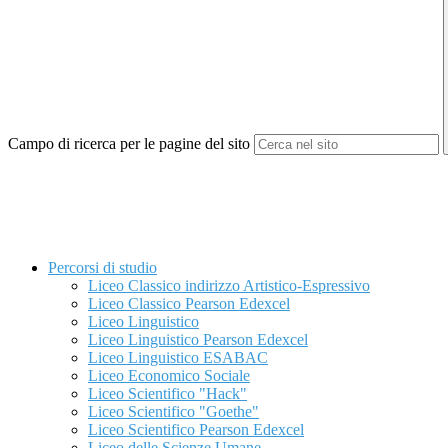
Campo di ricerca per le pagine del sito
Percorsi di studio
Liceo Classico indirizzo Artistico-Espressivo
Liceo Classico Pearson Edexcel
Liceo Linguistico
Liceo Linguistico Pearson Edexcel
Liceo Linguistico ESABAC
Liceo Economico Sociale
Liceo Scientifico "Hack"
Liceo Scientifico "Goethe"
Liceo Scientifico Pearson Edexcel
Liceo delle Scienze Umane