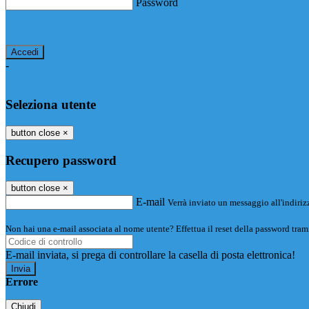
Password
Password dimenticata?
-
Entra con SPID
Entra con CIE
Seleziona utente
button close
×
Recupero password
button close
×
E-mail
Verrà inviato un messaggio all'indirizz
Non hai una e-mail associata al nome utente? Effettua il reset della password tram
E-mail inviata, si prega di controllare la casella di posta elettronica!
Errore
Chiudi