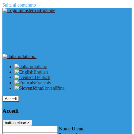
Salta al contenuto
Italiano
Italiano
English
Deutsch
Français
Slovenščina
Accedi
Accedi
button close
×
Nome Utente