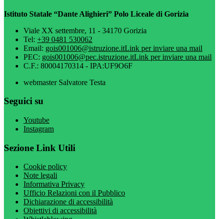
Istituto Statale “Dante Alighieri” Polo Liceale di Gorizia
Viale XX settembre, 11 - 34170 Gorizia
Tel:
+39 0481 530062
Email:
gois001006@istruzione.it
Link per inviare una mail
PEC:
gois001006@pec.istruzione.it
Link per inviare una mail
C.F.: 80004170314 - IPA:UF9O6F
webmaster Salvatore Testa
Seguici su
Youtube
Instagram
Sezione Link Utili
Cookie policy
Note legali
Informativa Privacy
Ufficio Relazioni con il Pubblico
Dichiarazione di accessibilità
Obiettivi di accessibilità