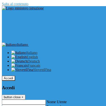
Salta al contenuto
Italiano
Italiano
English
Deutsch
Français
Slovenščina
Accedi
Accedi
button close
×
Nome Utente