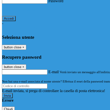
Password
Password dimenticata?
-
Entra con SPID
Entra con CIE
Seleziona utente
button close
×
Recupero password
button close
×
E-mail
Verrà inviato un messaggio all'indirizz
Non hai una e-mail associata al nome utente? Effettua il reset della password tram
E-mail inviata, si prega di controllare la casella di posta elettronica!
Errore
Chiudi