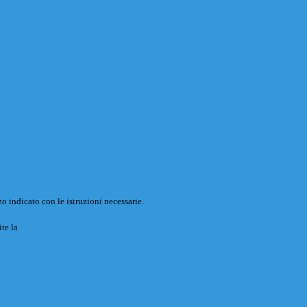
o indicato con le istruzioni necessarie.
ite la
Login Spaggiari