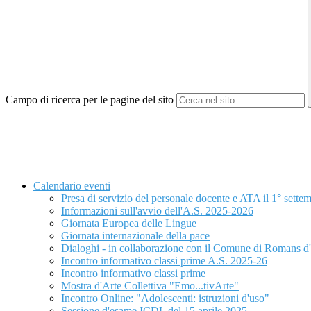
Campo di ricerca per le pagine del sito
Calendario eventi
Presa di servizio del personale docente e ATA il 1° sett
Informazioni sull'avvio dell'A.S. 2025-2026
Giornata Europea delle Lingue
Giornata internazionale della pace
Dialoghi - in collaborazione con il Comune di Romans d
Incontro informativo classi prime A.S. 2025-26
Incontro informativo classi prime
Mostra d'Arte Collettiva "Emo...tivArte"
Incontro Online: "Adolescenti: istruzioni d'uso"
Sessione d'esame ICDL del 15 aprile 2025