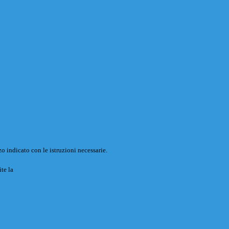
o indicato con le istruzioni necessarie.
ite la
Login Spaggiari