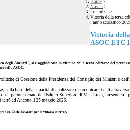
Home
>
Novità
>
Le notizie
>
Vittoria della terza 
l’anno scolastico 20
Vittoria dell
ASOC ETC Int
a degli Abruzzi", si è aggiudicata la vittoria della terza edizione del perco
l modello ASOC.
 le Politiche di Coesione della Presidenza del Consiglio dei Ministri e
 sulla base della capacità di analizzare e comunicare i dati attraverso i
on il partner croato dell'Istituto Superiore di Vela Luka, presenterà i 
si terrà ad Ancona il 25 maggio 2026.
prof.ssa Carla Tosoratti per la vittoria interreg.