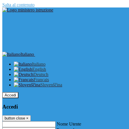
Salta al contenuto
Italiano
Italiano
English
Deutsch
Français
Slovenščina
Accedi
Accedi
button close
×
Nome Utente