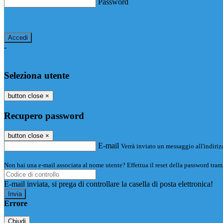
Password
Password dimenticata?
-
Entra con SPID
Entra con CIE
Seleziona utente
button close
×
Recupero password
button close
×
E-mail
Verrà inviato un messaggio all'indirizz
Non hai una e-mail associata al nome utente? Effettua il reset della password tram
E-mail inviata, si prega di controllare la casella di posta elettronica!
Errore
Chiudi