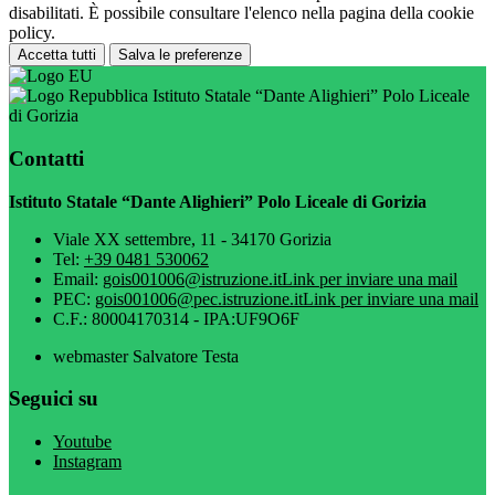
disabilitati. È possibile consultare l'elenco nella pagina della cookie
policy.
Accetta tutti
Salva le preferenze
Istituto Statale “Dante Alighieri” Polo Liceale
di Gorizia
Contatti
Istituto Statale “Dante Alighieri” Polo Liceale di Gorizia
Viale XX settembre, 11 - 34170 Gorizia
Tel:
+39 0481 530062
Email:
gois001006@istruzione.it
Link per inviare una mail
PEC:
gois001006@pec.istruzione.it
Link per inviare una mail
C.F.: 80004170314 - IPA:UF9O6F
webmaster Salvatore Testa
Seguici su
Youtube
Instagram