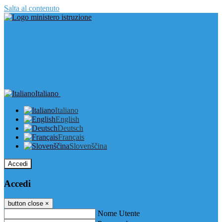
Salta al contenuto
Italiano
Italiano
English
Deutsch
Français
Slovenščina
Accedi
Accedi
button close
×
Nome Utente