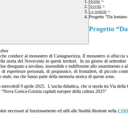
Home
>
Novità
>
Le notizie
>
Progetto “Da lontano 
Progetto “Da 
 zbor
 che conduce al monastero di Castagnavizza. Il monastero si affaccia 
ella storia del Novecento in questi territori. In un giorno di settembr
nfine disegnato a tavolino, insensibile e indifferente allo smarrimento e al
, di esperienze personali, di propusnice, di frontalieri, di piccolo co
 male, ma che fanno parte della memoria storica di queste zone.
o mercoledì 9 aprile 2025. L’uscita didattica, che si snoda tra Via della 
o “Nova Gorica-Gorizia capitali europee della cultura 2025”
kie necessari al funzionamento ed utili alle finalità illustrate nella
COO