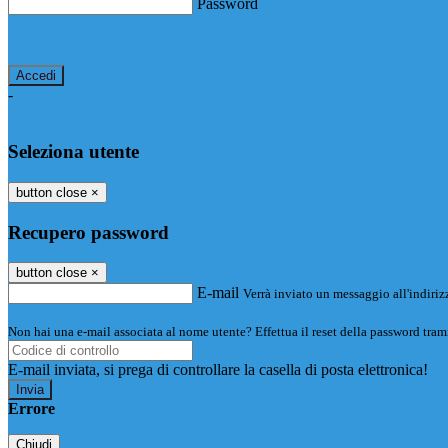
Password
Password dimenticata?
-
Entra con SPID
Entra con CIE
Seleziona utente
button close
×
Recupero password
button close
×
E-mail
Verrà inviato un messaggio all'indirizz
Non hai una e-mail associata al nome utente? Effettua il reset della password tram
E-mail inviata, si prega di controllare la casella di posta elettronica!
Errore
Chiudi