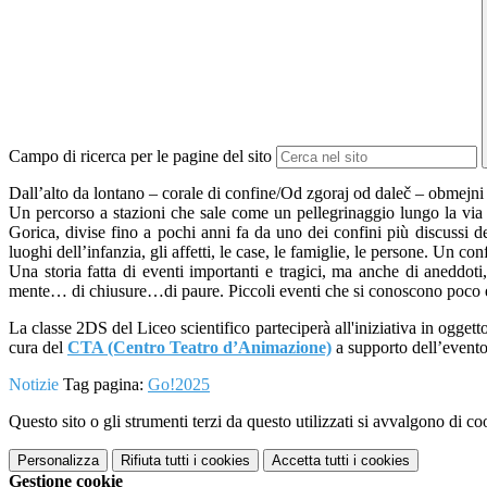
Campo di ricerca per le pagine del sito
Dall’alto da lontano – corale di confine/Od zgoraj od daleč – obmejni
Un percorso a stazioni che sale come un pellegrinaggio lungo la via
Gorica, divise fino a pochi anni fa da uno dei confini più discussi d
luoghi dell’infanzia, gli affetti, le case, le famiglie, le persone. Un co
Una storia fatta di eventi importanti e tragici, ma anche di aneddoti
mente… di chiusure…di paure. Piccoli eventi che si conoscono poco e
La classe 2DS del Liceo scientifico parteciperà all'iniziativa in oggett
cura del
CTA (Centro Teatro d’Animazione)
a supporto dell’event
Notizie
Tag pagina:
Go!2025
Questo sito o gli strumenti terzi da questo utilizzati si avvalgono di coo
Personalizza
Rifiuta tutti
i cookies
Accetta tutti
i cookies
Gestione cookie