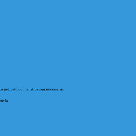
o indicato con le istruzioni necessarie.
ite la
Login Spaggiari