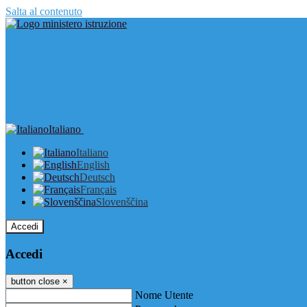
Salta al contenuto
Italiano
Italiano
English
Deutsch
Français
Slovenščina
Accedi
Accedi
button close
×
Nome Utente