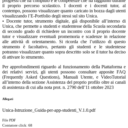
progressi che ha compiuto e le competenze che ha raggiunto durante
il proprio percorso scolastico. I docenti e i docenti tutor, al
contempo, possono visualizzare quanto caricato in bozza dagli utenti
visualizzando l’E-Portfolio degli stessi sul sito Unica.
• Docente tutor, strumento digitale, già disponibile all’interno di
Unica, che permette a studenti e studentesse della Scuola secondaria
di secondo grado di richiedere un incontro con il proprio docente
tutor e visualizzare eventuali promemoria e scadenze in relazione
alle attività di orientamento. Si ricorda che l’utilizzo di questo
strumento è facoltativo, pertanto gli studenti e le studentesse
potranno visualizzare quanto sopra descritto solo se il tutor ha deciso
di attivare lo strumento.
Per approfondimenti riguardo al funzionamento della Piattaforma e
dei relativi servizi, gli utenti possono consultare apposite FAQ
(Frequently Asked Questions), Manuali Utente, e VideoTutorial
all’interno della sezione Assistenza del proprio profilo oltre ai canali
di assistenza di cui alla nota prot. n. 2790 dell’11 ottobre 2023
Allegati
Unica-Istruzione_Guida-per-app-studenti_V.1.0.pdf
File PDF
Contatore click: 68