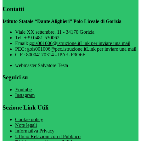
Contatti
Istituto Statale “Dante Alighieri” Polo Liceale di Gorizia
Viale XX settembre, 11 - 34170 Gorizia
Tel:
+39 0481 530062
Email:
gois001006@istruzione.it
Link per inviare una mail
PEC:
gois001006@pec.istruzione.it
Link per inviare una mail
C.F.: 80004170314 - IPA:UF9O6F
webmaster Salvatore Testa
Seguici su
Youtube
Instagram
Sezione Link Utili
Cookie policy
Note legali
Informativa Privacy
Ufficio Relazioni con il Pubblico