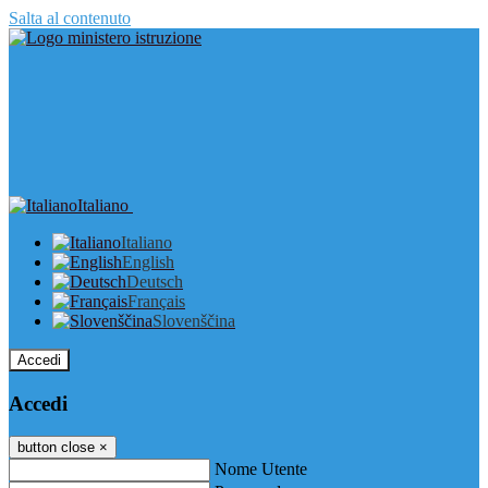
Salta al contenuto
Italiano
Italiano
English
Deutsch
Français
Slovenščina
Accedi
Accedi
button close
×
Nome Utente