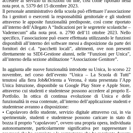
accedere al servizio di iscrizioni on line, così come riportato nella
nota prot. n. 5379 del 15 dicembre 2023.
Il personale amministrativo della scuola può effettuare l’associazione
fra i genitori o esercenti la responsabilità genitoriale e gli studenti
attraverso le apposite funzionalità predisposte, così come riportato
all’interno dell’Allegato A “Indicazioni per le segreterie scolastiche –
Vademecum” alla nota prot. n. 2790 dell’11 ottobre 2023. Nello
specifico, l’associazione può essere effettuata utilizzando le funzioni
disponibili all’interno dei software messi a disposizione da parte dei
fornitori dei c.d. “pacchetti locali”, altrimenti, ove non presenti
direttamente su SIDI-Gestione alunni, nelle “Funzioni per Unica”,
all’interno della sezione abilitazione “Associazione Genitore”.
In aggiunta alle nuove funzionalità introdotte su Unica, lo scorso 22
novembre, nel corso dell’evento “Unica – La Scuola di Tutti”
tenutosi alla fiera Job&Orienta a Verona, è stata presentata l’App
Unica Istruzione, disponibile su Google Play Store e Apple Store,
attraverso cui studenti e studentesse possono accedere al proprio E-
Portfolio. In ottica di continua evoluzione di Unica e delle
funzionalità in essa contenute, all’interno dell’applicazione studenti e
studentesse avranno a disposizione:
• Capolavoro dello studente, servizio digitale attraverso cui, in via
sperimentale, studenti e studentesse possono caricare in stato di
bozza il proprio “capolavoro”, ovvero una propria opera, individuata
autonomamente, particolarmente significativa per rappresentare i