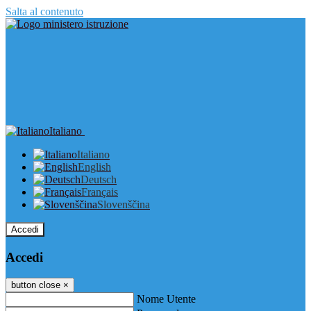
Salta al contenuto
Italiano
Italiano
English
Deutsch
Français
Slovenščina
Accedi
Accedi
button close
×
Nome Utente