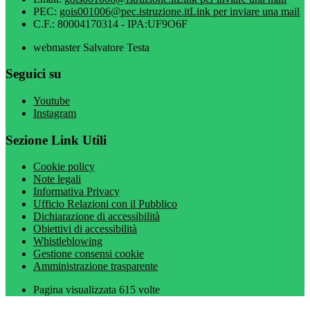
PEC:
gois001006@pec.istruzione.it
Link per inviare una mail
C.F.: 80004170314 - IPA:UF9O6F
webmaster Salvatore Testa
Seguici su
Youtube
Instagram
Sezione Link Utili
Cookie policy
Note legali
Informativa Privacy
Ufficio Relazioni con il Pubblico
Dichiarazione di accessibilità
Obiettivi di accessibilità
Whistleblowing
Gestione consensi cookie
Amministrazione trasparente
Pagina visualizzata
615
volte