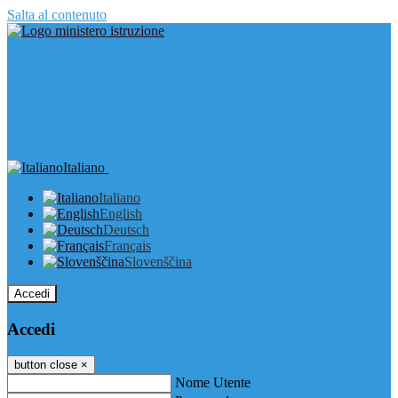
Salta al contenuto
Italiano
Italiano
English
Deutsch
Français
Slovenščina
Accedi
Accedi
button close
×
Nome Utente