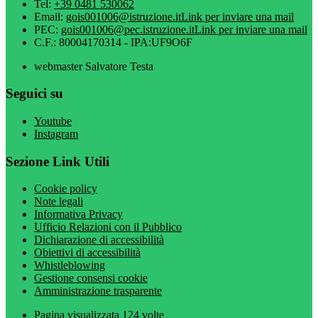
Tel:
+39 0481 530062
Email:
gois001006@istruzione.it
Link per inviare una mail
PEC:
gois001006@pec.istruzione.it
Link per inviare una mail
C.F.: 80004170314 - IPA:UF9O6F
webmaster Salvatore Testa
Seguici su
Youtube
Instagram
Sezione Link Utili
Cookie policy
Note legali
Informativa Privacy
Ufficio Relazioni con il Pubblico
Dichiarazione di accessibilità
Obiettivi di accessibilità
Whistleblowing
Gestione consensi cookie
Amministrazione trasparente
Pagina visualizzata
124
volte