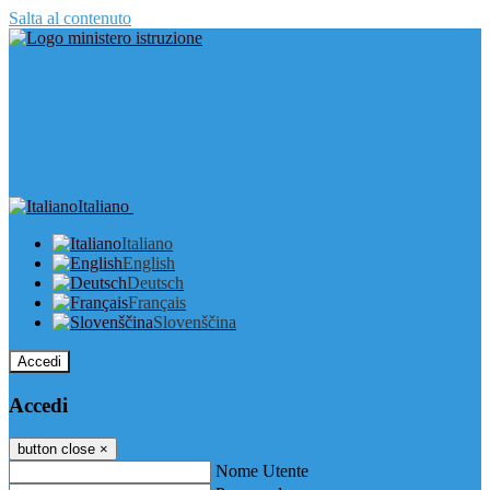
Salta al contenuto
Italiano
Italiano
English
Deutsch
Français
Slovenščina
Accedi
Accedi
button close
×
Nome Utente