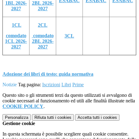
ESABAC
ESABAC
ESABAC
1BL 2026-
2BL 2026-
2027
2027
1CL
2CL
comodato
comodato
3CL
1CL 2026-
2BL 2026-
2027
2027
Adozione dei libri di testo: guida normativa
Notizie
Tag pagina:
Iscrizioni
Libri
Prime
Questo sito o gli strumenti terzi da questo utilizzati si avvalgono di
cookie necessari al funzionamento ed utili alle finalità illustrate nella
COOKIE POLICY
.
Personalizza
Rifiuta tutti
i cookies
Accetta tutti
i cookies
Gestione cookie
In questa schermata è possibile scegliere quali cookie consentire.