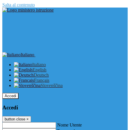
Salta al contenuto
Italiano
Italiano
English
Deutsch
Français
Slovenščina
Accedi
Accedi
button close
×
Nome Utente