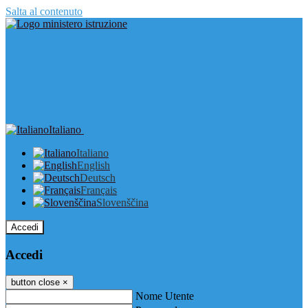
Salta al contenuto
Italiano
Italiano
English
Deutsch
Français
Slovenščina
Accedi
Accedi
button close
×
Nome Utente