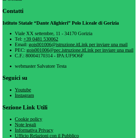
Contatti
Istituto Statale “Dante Alighieri” Polo Liceale di Gorizia
Viale XX settembre, 11 - 34170 Gorizia
Tel:
+39 0481 530062
Email:
gois001006@istruzione.it
Link per inviare una mail
PEC:
gois001006@pec.istruzione.it
Link per inviare una mail
C.F.: 80004170314 - IPA:UF9O6F
webmaster Salvatore Testa
Seguici su
Youtube
Instagram
Sezione Link Utili
Cookie policy
Note legali
Informativa Privacy
Ufficio Relazioni con il Pubblico