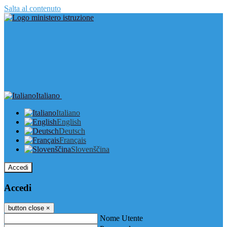
Salta al contenuto
Italiano
Italiano
English
Deutsch
Français
Slovenščina
Accedi
Accedi
button close
×
Nome Utente