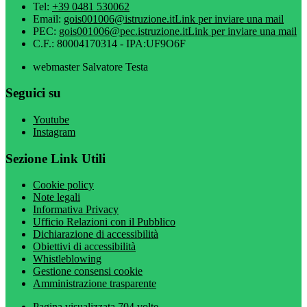
Tel:
+39 0481 530062
Email:
gois001006@istruzione.it
Link per inviare una mail
PEC:
gois001006@pec.istruzione.it
Link per inviare una mail
C.F.: 80004170314 - IPA:UF9O6F
webmaster Salvatore Testa
Seguici su
Youtube
Instagram
Sezione Link Utili
Cookie policy
Note legali
Informativa Privacy
Ufficio Relazioni con il Pubblico
Dichiarazione di accessibilità
Obiettivi di accessibilità
Whistleblowing
Gestione consensi cookie
Amministrazione trasparente
Pagina visualizzata
704
volte