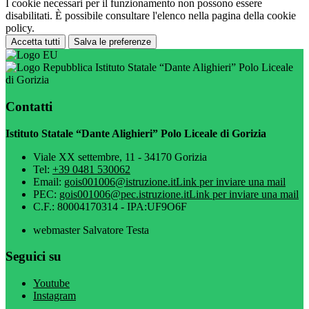
I cookie necessari per il funzionamento non possono essere
disabilitati. È possibile consultare l'elenco nella pagina della cookie
policy.
Accetta tutti
Salva le preferenze
Istituto Statale “Dante Alighieri” Polo Liceale
di Gorizia
Contatti
Istituto Statale “Dante Alighieri” Polo Liceale di Gorizia
Viale XX settembre, 11 - 34170 Gorizia
Tel:
+39 0481 530062
Email:
gois001006@istruzione.it
Link per inviare una mail
PEC:
gois001006@pec.istruzione.it
Link per inviare una mail
C.F.: 80004170314 - IPA:UF9O6F
webmaster Salvatore Testa
Seguici su
Youtube
Instagram