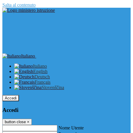
Salta al contenuto
Italiano
Italiano
English
Deutsch
Français
Slovenščina
Accedi
Accedi
button close
×
Nome Utente