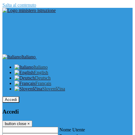
Salta al contenuto
Italiano
Italiano
English
Deutsch
Français
Slovenščina
Accedi
Accedi
button close
×
Nome Utente