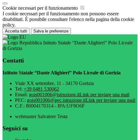
Cookie necessari per il funzionamento
I cookie necessari per il funzionamento non possono essere
disabilitati. È possibile consultare l'elenco nella pagina della cookie
policy.
Accetta tutti
Salva le preferenze
Istituto Statale “Dante Alighieri” Polo Liceale
di Gorizia
Contatti
Istituto Statale “Dante Alighieri” Polo Liceale di Gorizia
Viale XX settembre, 11 - 34170 Gorizia
Tel:
+39 0481 530062
Email:
gois001006@istruzione.it
Link per inviare una mail
PEC:
gois001006@pec.istruzione.it
Link per inviare una mail
C.F.: 80004170314 - IPA:UF9O6F
webmaster Salvatore Testa
Seguici su