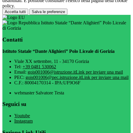
disabilitati. È possibile consultare l'elenco nella pagina della cookie
policy.
Accetta tutti
Salva le preferenze
Istituto Statale “Dante Alighieri” Polo Liceale
di Gorizia
Contatti
Istituto Statale “Dante Alighieri” Polo Liceale di Gorizia
Viale XX settembre, 11 - 34170 Gorizia
Tel:
+39 0481 530062
Email:
gois001006@istruzione.it
Link per inviare una mail
PEC:
gois001006@pec.istruzione.it
Link per inviare una mail
C.F.: 80004170314 - IPA:UF9O6F
webmaster Salvatore Testa
Seguici su
Youtube
Instagram
Sezione Link Utili