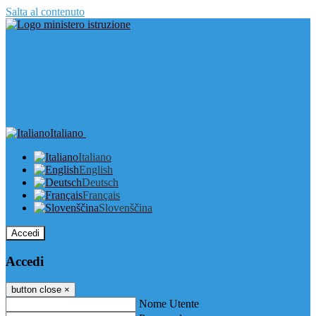
Salta al contenuto
Italiano
Italiano
English
Deutsch
Français
Slovenščina
Accedi
Accedi
button close
×
Nome Utente