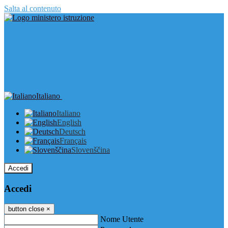
Salta al contenuto
Italiano
Italiano
English
Deutsch
Français
Slovenščina
Accedi
Accedi
button close
×
Nome Utente