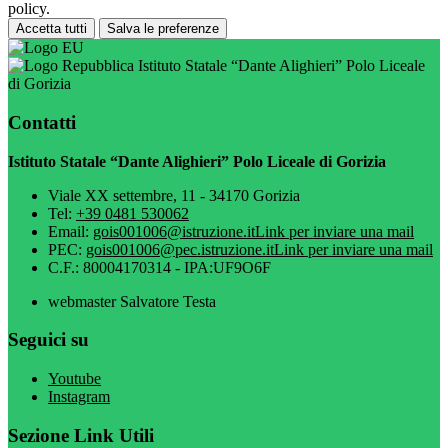
policy.
Accetta tutti
Salva le preferenze
Istituto Statale “Dante Alighieri” Polo Liceale
di Gorizia
Contatti
Istituto Statale “Dante Alighieri” Polo Liceale di Gorizia
Viale XX settembre, 11 - 34170 Gorizia
Tel:
+39 0481 530062
Email:
gois001006@istruzione.it
Link per inviare una mail
PEC:
gois001006@pec.istruzione.it
Link per inviare una mail
C.F.: 80004170314 - IPA:UF9O6F
webmaster Salvatore Testa
Seguici su
Youtube
Instagram
Sezione Link Utili