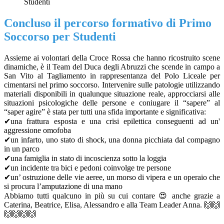
Studenti
Concluso il percorso formativo di Primo
Soccorso per Studenti
Assieme ai volontari della Croce Rossa che hanno ricostruito scene
dinamiche, è il Team del Duca degli Abruzzi che scende in campo a
San Vito al Tagliamento in rappresentanza del Polo Liceale per
cimentarsi nel primo soccorso. Intervenire sulle patologie utilizzando
materiali disponibili in qualunque situazione reale, approcciarsi alle
situazioni psicologiche delle persone e coniugare il “sapere” al
“saper agire” è stata per tutti una sfida importante e significativa:
✔una frattura esposta e una crisi epilettica conseguenti ad un'
aggressione omofoba
✔un infarto, uno stato di shock, una donna picchiata dal compagno
in un parco
✔una famiglia in stato di incoscienza sotto la loggia
✔un incidente tra bici e pedoni coinvolge tre persone
✔un’ ostruzione delle vie aeree, un morso di vipera e un operaio che
si procura l’amputazione di una mano
Abbiamo tutti qualcuno in più su cui contare 😍 anche grazie a
Caterina, Beatrice, Elisa, Alessandro e alla Team Leader Anna. 🙌🙌
🙌🙌🙌🙌