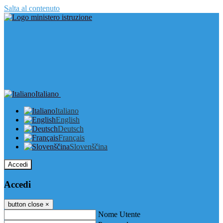
Salta al contenuto
Italiano
Italiano
English
Deutsch
Français
Slovenščina
Accedi
Accedi
button close
×
Nome Utente