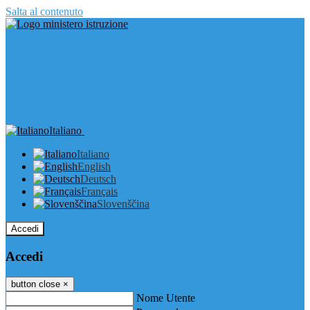
Salta al contenuto
Italiano
Italiano
English
Deutsch
Français
Slovenščina
Accedi
Accedi
button close
×
Nome Utente