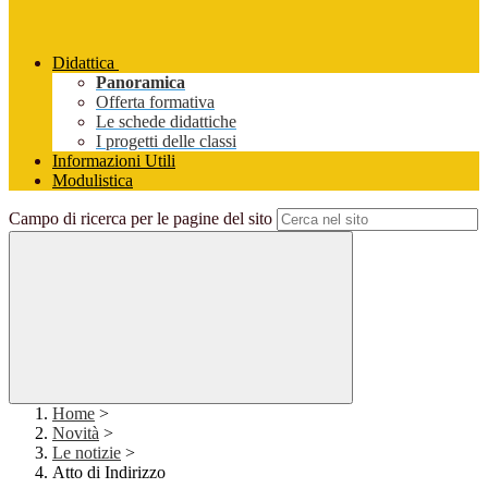
Didattica
Panoramica
Offerta formativa
Le schede didattiche
I progetti delle classi
Informazioni Utili
Modulistica
Campo di ricerca per le pagine del sito
Home
>
Novità
>
Le notizie
>
Atto di Indirizzo