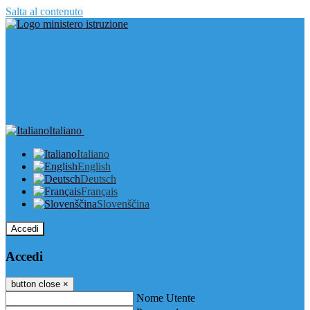
Salta al contenuto
Italiano
Italiano
English
Deutsch
Français
Slovenščina
Accedi
Accedi
button close
×
Nome Utente