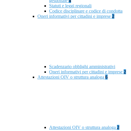
gestionale
4
Statuti e leggi regionali
Codice disciplinare e codice di condotta
Oneri informativi per cittadini e imprese
2
Scadenzario obblighi amministrativi
Oneri informativi per cittadini e imprese
2
Attestazioni OIV o struttura analoga
6
Attestazioni OIV o struttura analoga
2