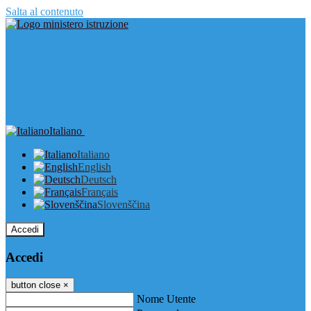
Salta al contenuto
Italiano
Italiano
English
Deutsch
Français
Slovenščina
Accedi
Accedi
button close
×
Nome Utente