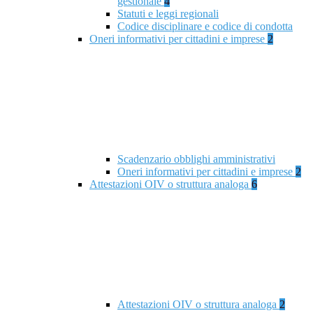
gestionale
4
Statuti e leggi regionali
Codice disciplinare e codice di condotta
Oneri informativi per cittadini e imprese
2
Scadenzario obblighi amministrativi
Oneri informativi per cittadini e imprese
2
Attestazioni OIV o struttura analoga
6
Attestazioni OIV o struttura analoga
2