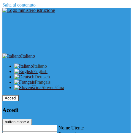
Salta al contenuto
Italiano
Italiano
English
Deutsch
Français
Slovenščina
Accedi
Accedi
button close
×
Nome Utente