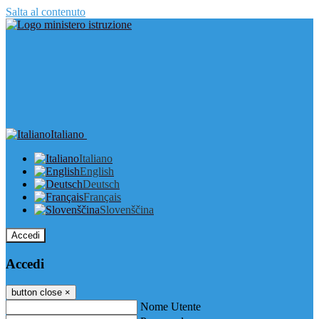
Salta al contenuto
Italiano
Italiano
English
Deutsch
Français
Slovenščina
Accedi
Accedi
button close
×
Nome Utente