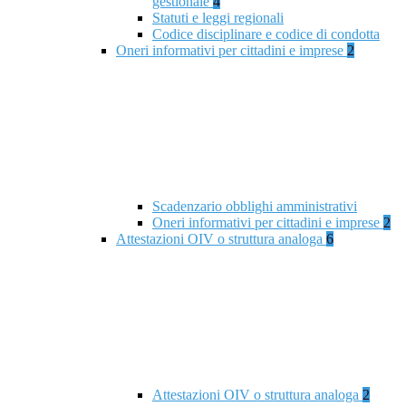
gestionale
4
Statuti e leggi regionali
Codice disciplinare e codice di condotta
Oneri informativi per cittadini e imprese
2
Scadenzario obblighi amministrativi
Oneri informativi per cittadini e imprese
2
Attestazioni OIV o struttura analoga
6
Attestazioni OIV o struttura analoga
2