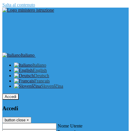
Salta al contenuto
Italiano
Italiano
English
Deutsch
Français
Slovenščina
Accedi
Accedi
button close
×
Nome Utente