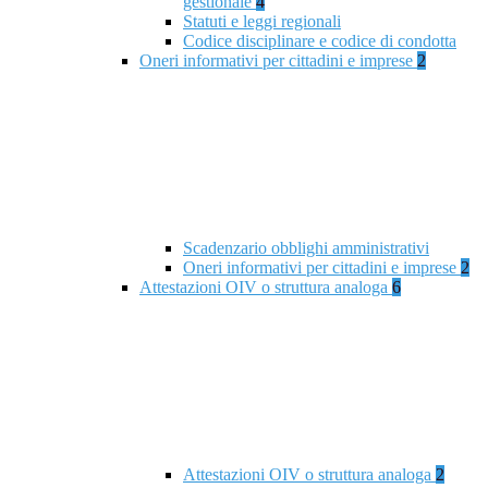
gestionale
4
Statuti e leggi regionali
Codice disciplinare e codice di condotta
Oneri informativi per cittadini e imprese
2
Scadenzario obblighi amministrativi
Oneri informativi per cittadini e imprese
2
Attestazioni OIV o struttura analoga
6
Attestazioni OIV o struttura analoga
2