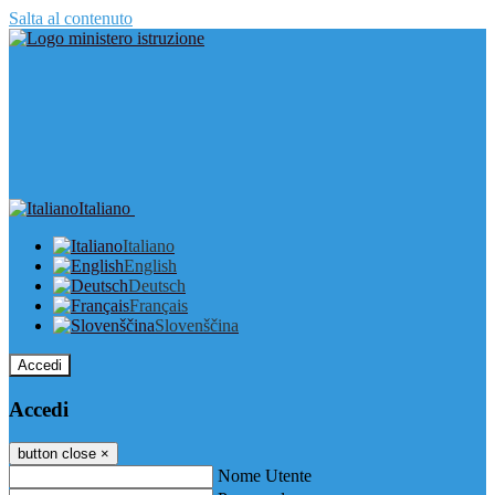
Salta al contenuto
Italiano
Italiano
English
Deutsch
Français
Slovenščina
Accedi
Accedi
button close
×
Nome Utente