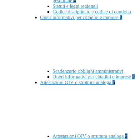
gestionale
4
Statuti e leggi regionali
Codice disciplinare e codice di condotta
Oneri informativi per cittadini e imprese
2
Scadenzario obblighi amministrativi
Oneri informativi per cittadini e imprese
2
Attestazioni OIV o struttura analoga
6
Attestazioni OIV o struttura analoga
2