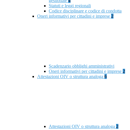
gestionale
4
Statuti e leggi regionali
Codice disciplinare e codice di condotta
Oneri informativi per cittadini e imprese
2
Scadenzario obblighi amministrativi
Oneri informativi per cittadini e imprese
2
Attestazioni OIV o struttura analoga
6
Attestazioni OIV o struttura analoga
2