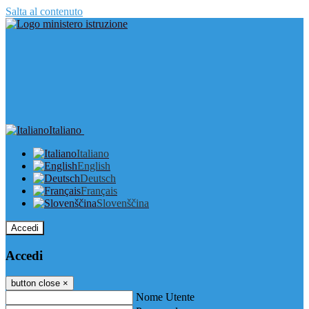
Salta al contenuto
Italiano
Italiano
English
Deutsch
Français
Slovenščina
Accedi
Accedi
button close
×
Nome Utente