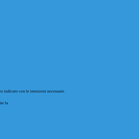
o indicato con le istruzioni necessarie.
ite la
Login Spaggiari