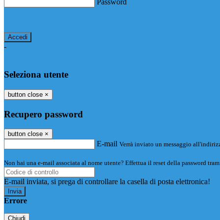
Password
Password dimenticata?
-
Entra con SPID
Entra con CIE
Seleziona utente
button close
×
Recupero password
button close
×
E-mail
Verrà inviato un messaggio all'indirizz
Non hai una e-mail associata al nome utente? Effettua il reset della password tram
E-mail inviata, si prega di controllare la casella di posta elettronica!
Errore
Chiudi