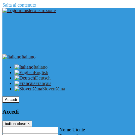
Salta al contenuto
Italiano
Italiano
English
Deutsch
Français
Slovenščina
Accedi
Accedi
button close
×
Nome Utente