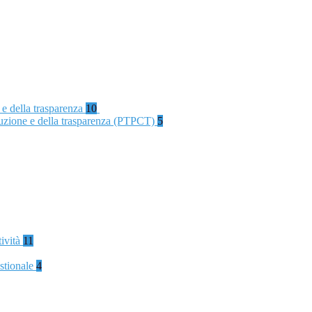
 e della trasparenza
10
rruzione e della trasparenza (PTPCT)
5
tività
11
stionale
4